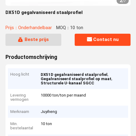
2
/
7
DX51D gegalvaniseerd staalprofiel
Prijs：Onderhandelbaar
MOQ：10 ton
Beste prijs
Contact nu
Productomschrijving
Hoog licht
,
DX51D gegalvaniseerd staalprofiel
,
Gegalvaniseerd staalprofiel op maat
Structurele U-kanaal SGCC
Levering
10000 ton/ton per maand
vermogen
Merknaam
Juyiheng
Min.
10 ton
bestelaantal