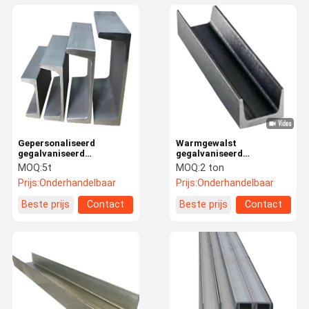
Gepersonaliseerd
Warmgewalst
gegalvaniseerd
gegalvaniseerd
staalprofiel 1m - 20m
staalprofiel 50 mm * 150
MOQ:
5t
MOQ:
2 ton
warmgewalst U-kanaal
mm Staal C-kanaalbalk
Prijs:
Onderhandelbaar
Prijs:
Onderhandelbaar
Q235
Beste prijs
Contact
Beste prijs
Contact