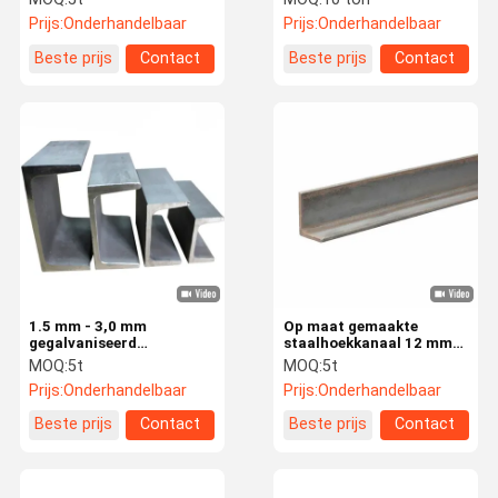
kanaal
DX51D
Prijs:
Onderhandelbaar
Prijs:
Onderhandelbaar
Beste prijs
Contact
Beste prijs
Contact
1.5 mm - 3,0 mm
Op maat gemaakte
gegalvaniseerd
staalhoekkanaal 12 mm
staalprofiel Q355 C
staalhoekbalk
MOQ:
5t
MOQ:
5t
corrosiebestendigheid
Prijs:
Onderhandelbaar
Prijs:
Onderhandelbaar
Beste prijs
Contact
Beste prijs
Contact