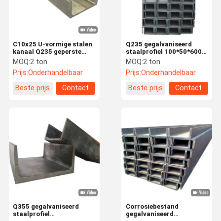
C10x25 U-vormige stalen
Q235 gegalvaniseerd
kanaal Q235 geperste
staalprofiel 100*50*6000
stalen kanaal secties op
U-vorm staalbalk
MOQ:
2 ton
MOQ:
2 ton
maat
lichtmeter
Prijs:
Onderhandelbaar
Prijs:
Onderhandelbaar
Beste prijs
Contact
Beste prijs
Contact
Huis
Producten
Over Ons
Fabriekstour
Q355 gegalvaniseerd
Corrosiebestand
staalprofiel
gegalvaniseerd