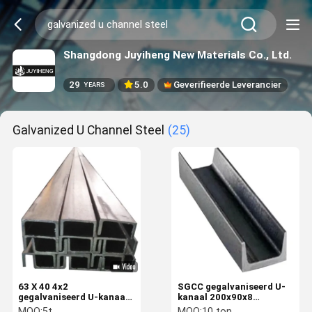
Shangdong Juyiheng New Materials Co., Ltd.
29
5.0
Geverifieerde Leverancier
YEARS
Galvanized U Channel Steel
(25)
63 X 40 4x2
SGCC gegalvaniseerd U-
gegalvaniseerd U-kanaal
kanaal 200x90x8
staal Q345B ijzeren C-
koolstofvezel C-kanaal
MOQ:
5t
MOQ:
10 ton