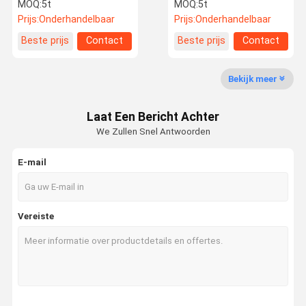
Corrosiebestendigheid U-
staalprofiel 70 mm zacht
MOQ:
5t
MOQ:
5t
vormig kanaal metaal
staal C-kanaal op maat
Prijs:
Onderhandelbaar
Prijs:
Onderhandelbaar
41x41x2mm
Kwaliteitsco
Neem
Nieuws
Gevallen
Beste prijs
Contact
Beste prijs
Contact
Ntrole
Contact Met
Ons Op
Bekijk meer
Laat Een Bericht Achter
We Zullen Snel Antwoorden
Vraag Een
Offerte
E-mail
Warmgewalste Koolstofstaalrol
Vereiste
Koudgewalste Koolstofstaalrol
Gegalvaniseerde stalen spoel
Structuur van het stalen frame
Gelaste stalen buizen