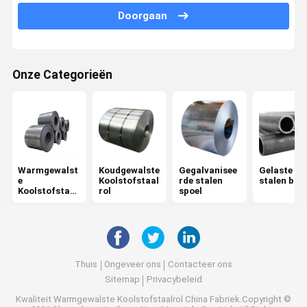
Doorgaan
Misvormde Staalrebar
Staalwalsdraad
Onze Categorieën
PPGI-Staalrol
Gegalvaniseerde Staalgrating
Warmgewalste Staalplaat
Warmgewalst
Koudgewalste
Gegalvanisee
Gelaste
Gegalvaniseerde Staalplaat
e
Koolstofstaal
rde stalen
stalen bui
Koolstofstaal
rol
spoel
Ronde Staalstaaf
rol
Gegalvaniseerd Staalprofiel
PPGI Golfblad
Thuis
Ongeveer ons
Contacteer ons
Sitemap
Privacybeleid
staalh straal
Kwaliteit
Warmgewalste Koolstofstaalrol
China Fabriek.Copyright ©