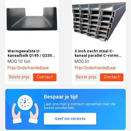
Warmgewalste U-
3 inch zacht staal C-
kanaalbalk Q195 / Q235
kanaal parallel C-vormig
C-vormige
staal kanaal 127 * 64 *
MOQ:
10 ton
MOQ:
5t
staalbalkverwerkingsonderdelen
14.9
Prijs:
Onderhandelbaar
Prijs:
Onderhandelbaar
Beste prijs
Contact
Beste prijs
Contact
Bespaar je tijd
Laat ons met u contact opnemen met de
beste producten.
Geef uw vereiste