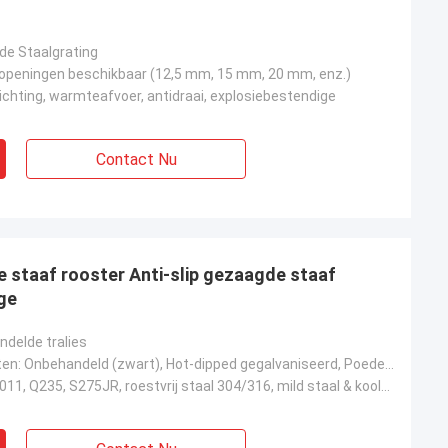
de Staalgrating
 openingen beschikbaar (12,5 mm, 15 mm, 20 mm, enz.)
rlichting, warmteafvoer, antidraai, explosiebestendige
Contact Nu
e staaf rooster Anti-slip gezaagde staaf
ge
ndelde tralies
Opties omvatten: Onbehandeld (zwart), Hot-dipped gegalvaniseerd, Poederbedekt, Elektroplate, Verf
ASTM A36, A1011, Q235, S275JR, roestvrij staal 304/316, mild staal & koolstofarm staal