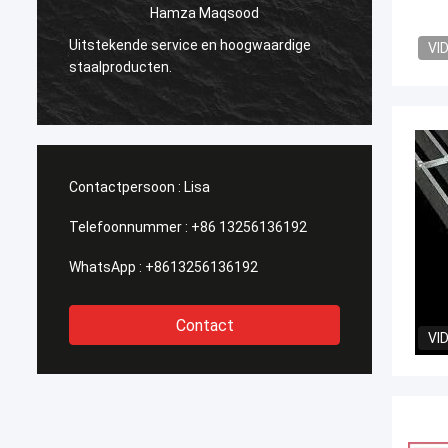
Hamza Maqsood
Geïnsp
Uitstekende service en hoogwaardige
VI
van he
staalproducten.
industr
Contactpersoon :
Lisa
Telefoonnummer :
+86 13256136192
WhatsApp :
+8613256136192
Contact
VI