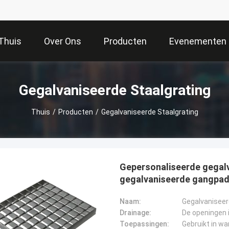
Thuis
Over Ons
Producten
Evenementen
Gegalvaniseerde Staalgrating
Thuis
/
Producten
/
Gegalvaniseerde Staalgrating
Gepersonaliseerde gegal
gegalvaniseerde gangpad
Naam:
Gegalvaniseer
Drainage:
Toepassingen: