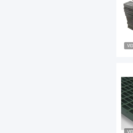
VI
VI