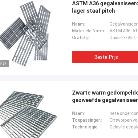
ASTM A36 gegalvaniseerd 
lager staaf pitch
Naam:
Gegalvaniseer
Materiële Norm:
Gratstijl:
Duidelijk/Vlot
Beste Prijs
DEO
Zwarte warm gedompelde 
gezweefde gegalvaniseer
Naam:
hete onderdom
Toepassingen:
Technologie: