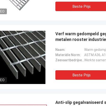
Diana Costa
Malcolm H
Beste Prijs
ireerd door de sterkte en afwerking
Een betrouwbare partner 
DEO
t staal, perfect voor onze
zeer tevreden.
iële projecten.
Verf warm gedompeld gega
metalen rooster industrie
Naam:
Warm gedompe
Materiële Norm:
Zeevaartbedrijven:
Werkte samen 
Beste Prijs
DEO
Anti-slip gegalvaniseerd