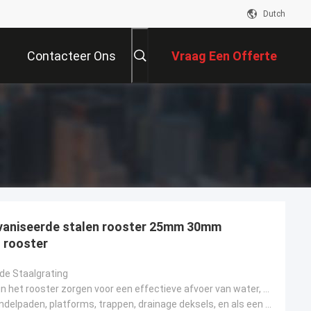
Dutch
Contacteer Ons
Vraag Een Offerte
Aan
vaniseerde stalen rooster 25mm 30mm
 rooster
de Staalgrating
De openingen in het rooster zorgen voor een effectieve afvoer van water, afval en andere materialen.
Gebruikt in wandelpaden, platforms, trappen, drainage deksels, en als een beschermende deksel voor l