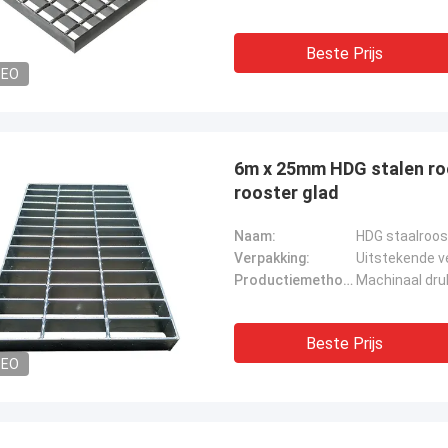
Beste Prijs
DEO
6m x 25mm HDG stalen roos
rooster glad
Naam:
HDG staalroos
Verpakking:
Uitstekende v
Productiemethode:
Machinaal dru
Beste Prijs
DEO