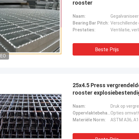
rooster
Naam:
Gegalvaniseer
Bearing Bar Pitch:
Verschillende
Prestaties:
Ventilatie, ve
Beste Prijs
DEO
25x4.5 Press vergrendeld
rooster explosiebestendi
Naam:
Druk op vergre
Oppervlaktebehandeling:
Materiële Norm: