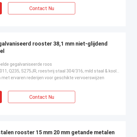
orton
Madison Jackson
Contact Nu
voor ons bedrijf,
Het staal voldeed aan alle specificaties en
kwam op tijd.
lvaniseerd rooster 38,1 mm niet-glijdend
el
lde gegalvaniseerde roos
ASTM A36, A1011, Q235, S275JR, roestvrij staal 304/316, mild staal & koolstofarm staal
met ervaren rederijen voor geschikte vervoerswijzen
Contact Nu
 stalen rooster 15 mm 20 mm getande metalen