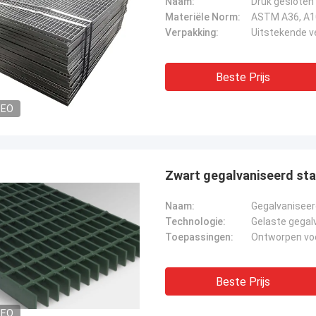
Naam:
Druk gesloten 
Materiële Norm:
Verpakking:
Uitstekende v
Beste Prijs
DEO
Zwart gegalvaniseerd stal
Naam:
Gegalvaniseer
Technologie:
Toepassingen:
Beste Prijs
DEO