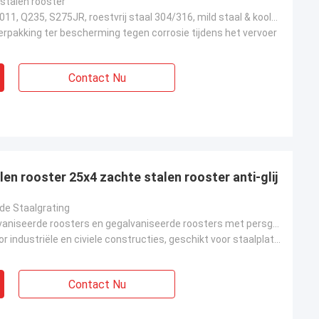
stalen rooster
ASTM A36, A1011, Q235, S275JR, roestvrij staal 304/316, mild staal & koolstofarm staal
erpakking ter bescherming tegen corrosie tijdens het vervoer
Contact Nu
en rooster 25x4 zachte stalen rooster anti-glij
de Staalgrating
Gelaste gegalvaniseerde roosters en gegalvaniseerde roosters met persgrendeling
Ontworpen voor industriële en civiele constructies, geschikt voor staalplatforms op luchthavens, ste
Contact Nu