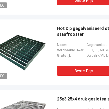
Beste Prijs
DEO
Hot Dip gegalvaniseerd s
staafrooster
Naam:
Gegalvaniseer
Verdraaide Dwarsbarhoogte:
38.1, 50, 60, 7
Gratstijl:
Duidelijk/Vlot
Beste Prijs
DEO
25x3 25x4 druk gesloten 