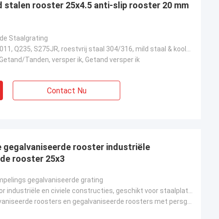
stalen rooster 25x4.5 anti-slip rooster 20 mm
de Staalgrating
ASTM A36, A1011, Q235, S275JR, roestvrij staal 304/316, mild staal & koolstofarm staal
, Getand/Tanden, versper ik, Getand versper ik
Contact Nu
gegalvaniseerde rooster industriële
de rooster 25x3
pelings gegalvaniseerde grating
Ontworpen voor industriële en civiele constructies, geschikt voor staalplatforms op luchthavens, ste
Gelaste gegalvaniseerde roosters en gegalvaniseerde roosters met persgrendeling