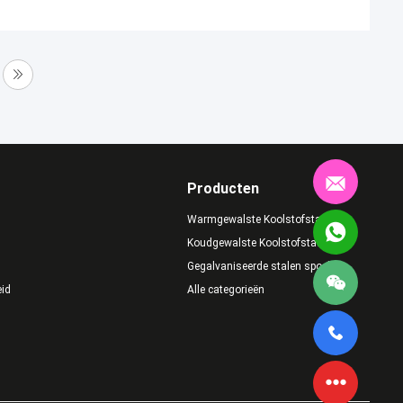
Producten
Warmgewalste Koolstofstaalrol
Koudgewalste Koolstofstaalrol
Gegalvaniseerde stalen spoel
eid
Alle categorieën