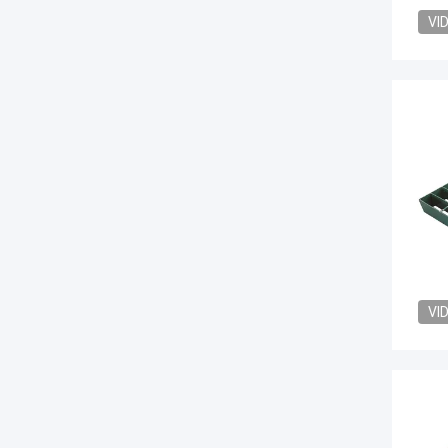
VI
VI