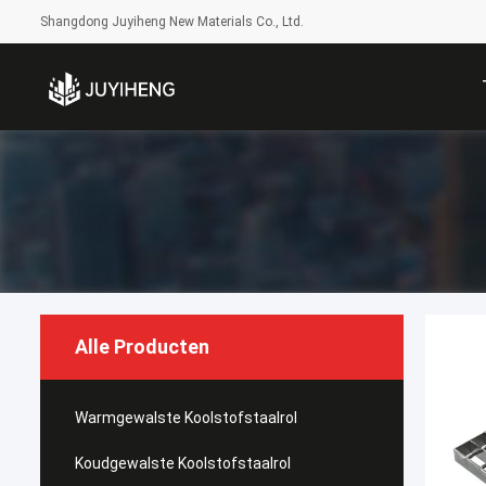
Shangdong Juyiheng New Materials Co., Ltd.
Alle Producten
Warmgewalste Koolstofstaalrol
Koudgewalste Koolstofstaalrol