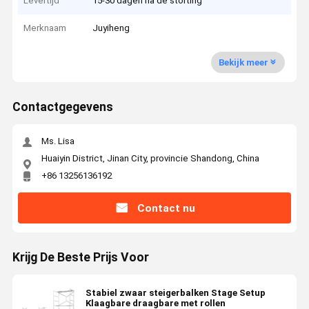
Levertijd
15-30 dagen na de storting
Merknaam
Juyiheng
Bekijk meer
Contactgegevens
Ms. Lisa
Huaiyin District, Jinan City, provincie Shandong, China
+86 13256136192
Contact nu
Krijg De Beste Prijs Voor
Stabiel zwaar steigerbalken Stage Setup
Klaagbare draagbare met rollen