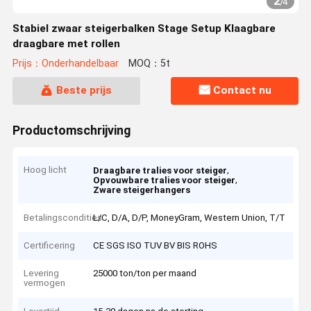
2
/
4
Stabiel zwaar steigerbalken Stage Setup Klaagbare
draagbare met rollen
Prijs：Onderhandelbaar
MOQ：5t
Beste prijs
Contact nu
Productomschrijving
Hoog licht
,
Draagbare tralies voor steiger
,
Opvouwbare tralies voor steiger
Zware steigerhangers
Betalingscondities
L/C, D/A, D/P, MoneyGram, Western Union, T/T
Certificering
CE SGS ISO TUV BV BIS ROHS
Levering
25000 ton/ton per maand
vermogen