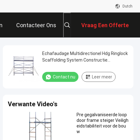
Dutch
n
Contacteer Ons
Vraag Een Offerte
Aan
Echafaudage Multidirectionel Hdg Ringlock
Scaffolding System Constructie
Functionele laag
Contact nu
Leer meer
Verwante Video's
Pre gegalvaniseerde loop
door frame steiger Veiligh
eidstabiliteit voor de bou
w