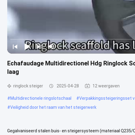
Echafaudage Multidirectionel Hdg Ringlock S
laag
ringlock steiger
2025-04-28
12 weergaven
#
Multidirectionele ringslotschaal
#
Verpakkingssteigeringsset v
#
Veiligheid door het raam van het steigerwerk
Gegalvaniseerd stalen buis- en steigersysteem (materiaal Q235