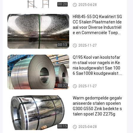
ringlock steiger
00:20
2025-04-28
HRB45-55 DQ Kwaliteit SG
CC Stalen Plaatmaten Ide
aal voor Diverse Industriël
e en Commerciële Toepa
ssingen
Gegalvaniseerde Staalplaat
00:13
2025-11-27
Q195 Kool van koolstofar
m staal voor nagels in Ke
nia koudgewalst Sae 100
6 Sae1008 koudgewalst k
oolstofarm staalstrook in
coil
Koudgewalste Koolstofstaalro
00:32
2025-11-27
l
Warm gedompelde gegalv
aniseerde stalen spoelen
G300 G550 Zink bedekte s
talen spoel Z30 Z275g
Gegalvaniseerde stalen spoel
00:15
2025-04-28