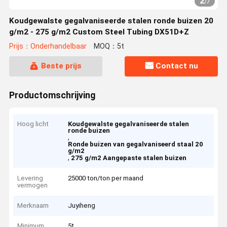
2
/
7
Koudgewalste gegalvaniseerde stalen ronde buizen 20
g/m2 - 275 g/m2 Custom Steel Tubing DX51D+Z
Prijs：Onderhandelbaar
MOQ：5t
Beste prijs
Contact nu
Productomschrijving
Hoog licht
Koudgewalste gegalvaniseerde stalen
ronde buizen
,
Ronde buizen van gegalvaniseerd staal 20
g/m2
,
275 g/m2 Aangepaste stalen buizen
Levering
25000 ton/ton per maand
vermogen
Merknaam
Juyiheng
Minimum
5t