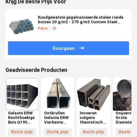
Krijg De Beste Prijs Voor
Koudgewalste gegalvaniseerde stalen ronde
buizen 20 g/m2 - 275 g/m2 Custom Steel
Tubing DX51D+Z
Price： 5t
Doorgaan
Geadviseerde Producten
Gelaste ERW
Ontkrullen
Invoeren
Snijservic
Rechthoekige
Gelaste ERW
volgens
Grote
Buis Q195
Vierkante
theoretisch
Diameter
Gelaste
Koolstofstalen
gewicht
ERW
Koolstofstalen
Buis
Koudgewalste
Gegalvani
Beste prijs
Beste prijs
Beste prijs
Beste pri
Buis Op
Warmgewalst
gelaste
Constructi