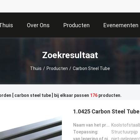
Thuis
Over Ons
Producten
Evenementen
Zoekresultaat
Thuis
/
Producten
/
Carbon Steel Tube
den [ carbon steel tube ] bij elkaar passen
176
producten.
1.0425 Carbon Steel Tube
Naam van het product:
Koolstofstaal
Toepassing:
Structuurpijp
van legering of niet:
niet-gelegeer