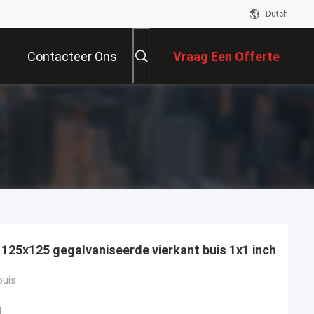
Dutch
Contacteer Ons
Vraag Een Offerte
Aan
 125x125 gegalvaniseerde vierkant buis 1x1 inch
buis
d