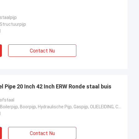
staalpijp
 Structuurpijp
d
Contact Nu
 Pipe 20 Inch 42 Inch ERW Ronde staal buis
tofstaal
Vloeibare Pijp, Boilerpijp, Boorpijp, Hydraulische Pijp, Gaspijp, OLIELEIDING, Chemische Meststoffen
d
Contact Nu