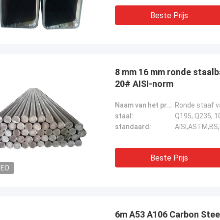
Beste Prijs
8 mm 16 mm ronde staalba
20# AISI-norm
Naam van het product:
Ronde staaf v
staal:
Q195, Q235, 10
standaard:
AISI,ASTM,BS,
Beste Prijs
DEO
6m A53 A106 Carbon Stee