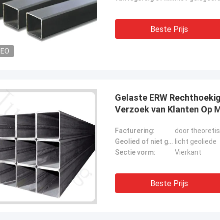
Beste Prijs
DEO
Gelaste ERW Rechthoekig
Verzoek van Klanten Op 
Facturering:
door theoreti
Geolied of niet geolied:
licht geoliede
Sectie vorm:
Vierkant
Beste Prijs