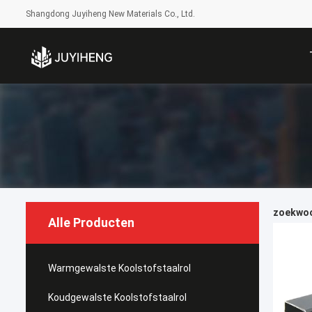
Shangdong Juyiheng New Materials Co., Ltd.
zoekwoor
Alle Producten
Warmgewalste Koolstofstaalrol
Koudgewalste Koolstofstaalrol