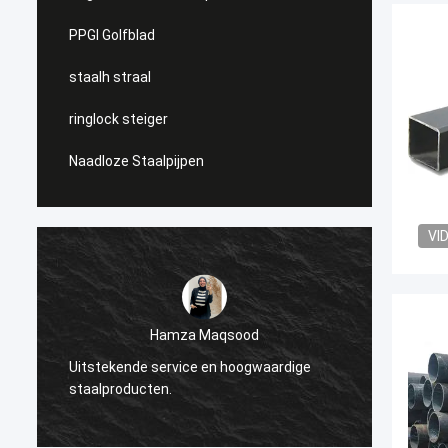
PPGI Golfblad
staalh straal
ringlock steiger
Naadloze Staalpijpen
VI
Hamza Maqsood
Geïnsp
Uitstekende service en hoogwaardige
van he
staalproducten.
industr