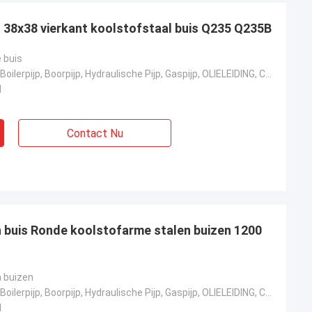
s 38x38 vierkant koolstofstaal buis Q235 Q235B
e buis
Vloeibare Pijp, Boilerpijp, Boorpijp, Hydraulische Pijp, Gaspijp, OLIELEIDING, Chemische Meststoffen
d
Contact Nu
n buis Ronde koolstofarme stalen buizen 1200
orton
Madison Jackson
voor ons bedrijf,
Het staal voldeed aan alle specificaties en
kwam op tijd.
n buizen
Vloeibare Pijp, Boilerpijp, Boorpijp, Hydraulische Pijp, Gaspijp, OLIELEIDING, Chemische Meststoffen
d