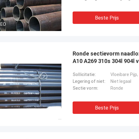
Beste Prijs
DEO
Ronde sectievorm naadloz
A10 A269 310s 304l 904l v
Sollicitatie:
Legering of niet:
Niet legaal
Sectie vorm:
Ronde
Beste Prijs