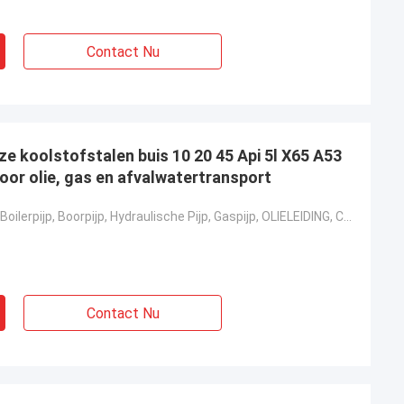
Contact Nu
e koolstofstalen buis 10 20 45 Api 5l X65 A53
oor olie, gas en afvalwatertransport
Vloeibare Pijp, Boilerpijp, Boorpijp, Hydraulische Pijp, Gaspijp, OLIELEIDING, Chemische Meststoffen
Contact Nu