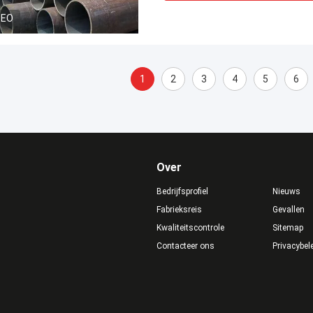
DEO
1
2
3
4
5
6
Over
Bedrijfsprofiel
Nieuws
Fabrieksreis
Gevallen
Kwaliteitscontrole
Sitemap
Contacteer ons
Privacybel