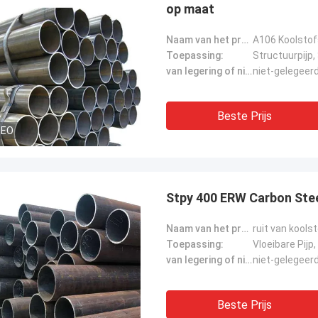
op maat
Naam van het product:
A106 Koolstof
Toepassing:
Structuurpijp,
van legering of niet:
niet-gelegeer
Beste Prijs
DEO
Stpy 400 ERW Carbon Steel
Naam van het product:
ruit van kools
Toepassing:
van legering of niet:
niet-gelegeer
Beste Prijs