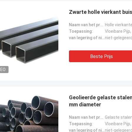
Zwarte holle vierkant bui
Naam van het product:
Holle vierkant
Toepassing:
van legering of niet:
niet-gelegeer
Beste Prijs
DEO
Diana Costa
Geolieerde gelaste stale
Malcolm H
mm diameter
ireerd door de sterkte en afwerking
Een betrouwbare partner 
t staal, perfect voor onze
zeer tevreden.
Naam van het product:
Gelaste stale
iële projecten.
Toepassing:
van legering of niet:
niet-gelegeer