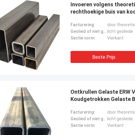
Invoeren volgens theoret
rechthoekige buis van ko
Facturering:
door theoreti
Geolied of niet geolied:
licht geoliede
Sectie vorm:
Vierkant
Beste Prijs
Ontkrullen Gelaste ERW 
Koudgetrokken Gelaste Bu
Facturering:
door theoreti
Geolied of niet geolied:
licht geoliede
Sectie vorm:
Vierkant