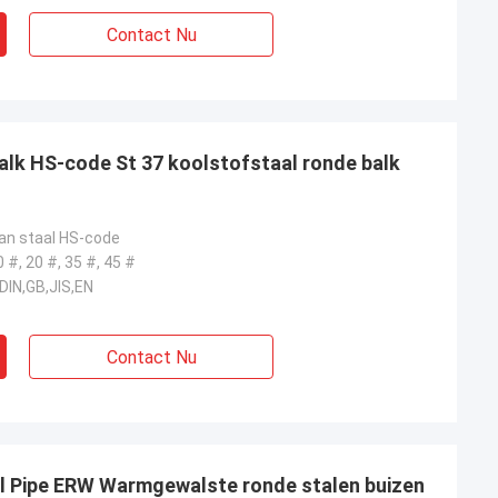
Contact Nu
lk HS-code St 37 koolstofstaal ronde balk
an staal HS-code
 #, 20 #, 35 #, 45 #
DIN,GB,JIS,EN
Contact Nu
l Pipe ERW Warmgewalste ronde stalen buizen