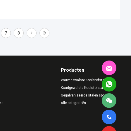
7
8
Producten
Warmgewalste Koolstofstaalrol
Koudgewalste Koolstofstaalrol
Gegalvaniseerde stalen spoel
eid
Alle categorieën