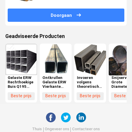
Doorgaan
Geadviseerde Producten
Gelaste ERW
Ontkrullen
Invoeren
Snijservic
Rechthoekige
Gelaste ERW
volgens
Grote
Buis Q195
Vierkante
theoretisch
Diameter
Gelaste
Koolstofstalen
gewicht
ERW
Koolstofstalen
Buis
Koudgewalste
Gegalvani
Beste prijs
Beste prijs
Beste prijs
Beste pri
Buis Op
Warmgewalst
gelaste
Constructi
Verzoek van
Koudgetrokken
rechthoekige
Dikte 0,8 t
Klanten Op
Gelaste Buis
buis van
12,75 mm 
Maat
Stalen Buis
koolstofstaal
Standaard
Gemaakt
Lasfabricage
Constructi
Volgens
Service
Specificaties
Thuis
Ongeveer ons
Contacteer ons