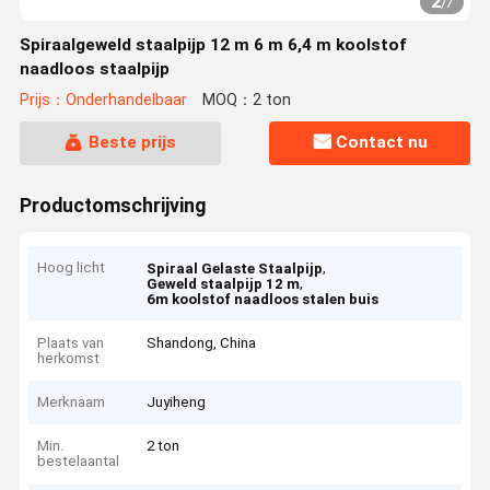
2
/
7
Spiraalgeweld staalpijp 12 m 6 m 6,4 m koolstof
naadloos staalpijp
Prijs：Onderhandelbaar
MOQ：2 ton
Beste prijs
Contact nu
Productomschrijving
Hoog licht
,
Spiraal Gelaste Staalpijp
,
Geweld staalpijp 12 m
6m koolstof naadloos stalen buis
Plaats van
Shandong, China
herkomst
Merknaam
Juyiheng
Min.
2 ton
bestelaantal