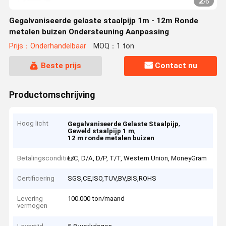
2
/
6
Gegalvaniseerde gelaste staalpijp 1m - 12m Ronde
metalen buizen Ondersteuning Aanpassing
Prijs：Onderhandelbaar
MOQ：1 ton
Beste prijs
Contact nu
Productomschrijving
Hoog licht
,
Gegalvaniseerde Gelaste Staalpijp
,
Geweld staalpijp 1 m
12 m ronde metalen buizen
Betalingscondities
L/C, D/A, D/P, T/T, Western Union, MoneyGram
Certificering
SGS,CE,ISO,TUV,BV,BIS,ROHS
Levering
100.000 ton/maand
vermogen