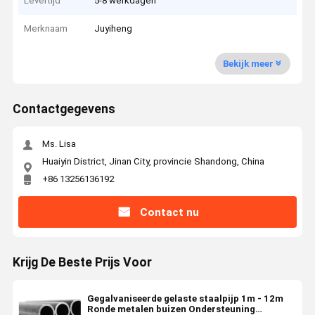
Levertijd
5-8 werkdagen
Merknaam
Juyiheng
Bekijk meer
Contactgegevens
Ms. Lisa
Huaiyin District, Jinan City, provincie Shandong, China
+86 13256136192
Contact nu
Krijg De Beste Prijs Voor
Gegalvaniseerde gelaste staalpijp 1m - 12m
Ronde metalen buizen Ondersteuning