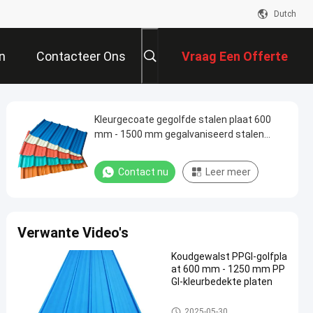
Dutch
n
Contacteer Ons
Vraag Een Offerte
Aan
Kleurgecoate gegolfde stalen plaat 600
mm - 1500 mm gegalvaniseerd stalen
dakplaat
Contact nu
Leer meer
Verwante Video's
Koudgewalst PPGI-golfpla
at 600 mm - 1250 mm PP
GI-kleurbedekte platen
PPGI Golfblad
2025-05-30