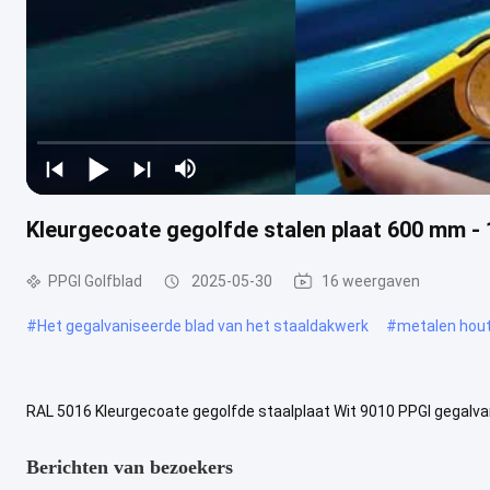
Kleurgecoate gegolfde stalen plaat 600 mm -
PPGI Golfblad
2025-05-30
16 weergaven
#
Het gegalvaniseerde blad van het staaldakwerk
#
metalen hout
RAL 5016 Kleurgecoate gegolfde staalplaat Wit 9010 PPGI gegalvan
Productnaam PPGI PPGL dakplaat Dikte 0.12mm-0.8mm Breedte Zoa
Berichten van bezoekers