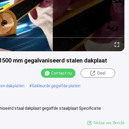
 1500 mm gegalvaniseerd stalen dakplaat
Contact nu
Deel
en dakplaten
#
Gekleurde gegolfde platen
iseerd staal dakplaat gegolfde staalplaat Specificatie
ls u wenst. Lange 1....
Bekijk meer
Verlaat een Bericht