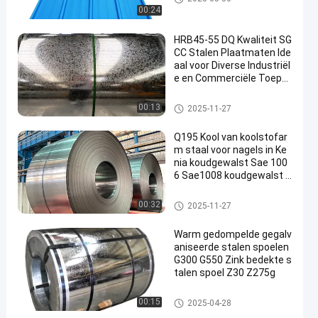
00:24
HRB45-55 DQ Kwaliteit SG
CC Stalen Plaatmaten Ide
aal voor Diverse Industriël
e en Commerciële Toepa
ssingen
Gegalvaniseerde Staalplaat
00:13
2025-11-27
Q195 Kool van koolstofar
m staal voor nagels in Ke
nia koudgewalst Sae 100
6 Sae1008 koudgewalst k
oolstofarm staalstrook in
coil
Koudgewalste Koolstofstaalro
00:32
2025-11-27
l
Warm gedompelde gegalv
aniseerde stalen spoelen
G300 G550 Zink bedekte s
talen spoel Z30 Z275g
Gegalvaniseerde stalen spoel
00:15
2025-04-28