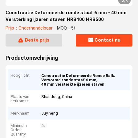
2
/
5
Constructie Deformeerde ronde staaf 6 mm - 40 mm
Versterking ijzeren staven HRB400 HRB500
Prijs：Onderhandelbaar
MOQ：5t
Beste prijs
Contact nu
Productomschrijving
Hoog licht
,
Constructie Deformeerde Ronde Balk
,
Vervormd ronde staaf 6 mm
40 mm versterkte ijzeren staven
Plaats van
Shandong, China
herkomst
Merknaam
Juyiheng
Minimum
5t
Order
Quantity