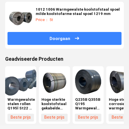
1012 1006 Warmgewalste koolstofstaal spoel
milde koolstofarme staal spoel 1219 mm
Price： 5t
Doorgaan
Geadviseerde Producten
Warmgewalste
Hoge sterkte
Q235B Q355B
Hoge sterk
stalen rollen
koolstofstaal
Q195
corrosiebe
Q195l St22 3-
gekabelde
Warmgewalste
warmgewal
475mm Prime
plaat
stalen spoel
koolstofst
Warmgewalste
teardrop
3-16 mm dik
met een
Beste prijs
Beste prijs
Beste prijs
Beste pri
stalen rol
staal
voor
aanpasbar
Prijs
spoelplaat
drukvaten en
dikte