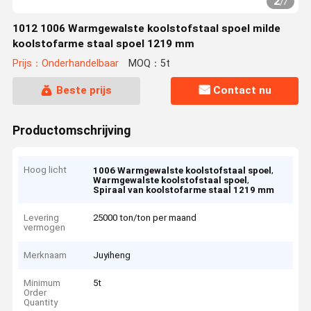
2
/
7
1012 1006 Warmgewalste koolstofstaal spoel milde
koolstofarme staal spoel 1219 mm
Prijs：Onderhandelbaar
MOQ：5t
Beste prijs
Contact nu
Productomschrijving
Hoog licht
,
1006 Warmgewalste koolstofstaal spoel
,
Warmgewalste koolstofstaal spoel
Spiraal van koolstofarme staal 1219 mm
Levering
25000 ton/ton per maand
vermogen
Merknaam
Juyiheng
Minimum
5t
Order
Quantity