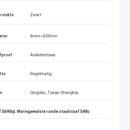
rvlakte
Zwart
eter
8mm~650mm
fproef
Avalideerbaar
tte
Regelmatig
n
Qingdao, Tianjin Shanghai,
f S690ql
,
Warmgewalste ronde staalstaaf S48c