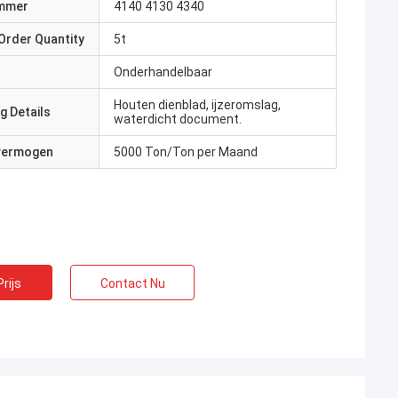
mmer
4140 4130 4340
Order Quantity
5t
Onderhandelbaar
Houten dienblad, ijzeromslag,
g Details
waterdicht document.
 vermogen
5000 Ton/Ton per Maand
rijs
Contact Nu