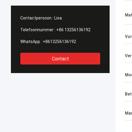
Mat
Contactpersoon :
Lisa
Telefoonnummer :
+86 13256136192
Vo
WhatsApp :
+8613256136192
Ver
Contact
Mo
Bet
Mar