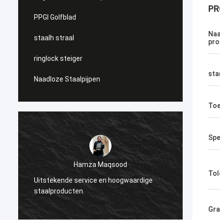
PR
PPGI Golfblad
Naa
staalh straal
pro
ringlock steiger
sta
Naadloze Staalpijpen
Toe
Spe
Diana Costa
Tol
Geïnspireerd door de sterkte en afwerking
Een
van het staal, perfect voor onze
zee
industriële projecten.
Gr