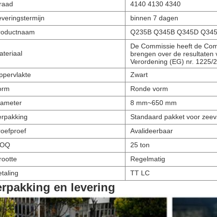
raad
4140 4130 4340
everingstermijn
binnen 7 dagen
roductnaam
Q235B Q345B Q345D Q345E R
De Commissie heeft de Comm
ateriaal
brengen over de resultaten v
Verordening (EG) nr. 1225
ppervlakte
Zwart
orm
Ronde vorm
iameter
8 mm~650 mm
erpakking
Standaard pakket voor zee
roefproef
Avalideerbaar
OQ
25 ton
rootte
Regelmatig
taling
TT LC
rpakking en levering