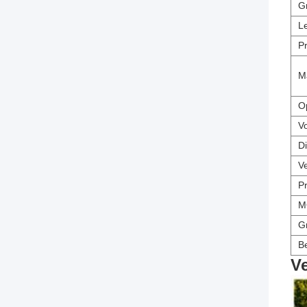
G
L
P
M
O
V
D
V
P
M
G
Be
Ve