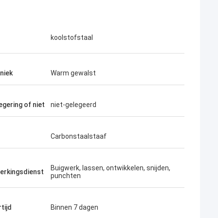
l
koolstofstaal
niek
Warm gewalst
egering of niet
niet-gelegeerd
Carbonstaalstaaf
 Jackson
Chris Jones
Buigwerk, lassen, ontwikkelen, snijden,
erkingsdienst
punchten
 alle specificaties en
3000 ton staal besteld en de kwaliteit
perfect voor grootschalige projecten.
tijd
Binnen 7 dagen