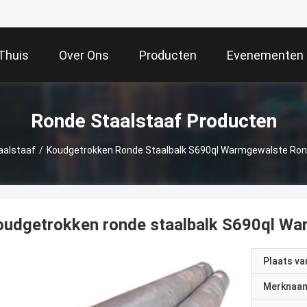
Thuis
Over Ons
Producten
Evenementen
Ronde Staalstaaf Producten
aalstaaf
/
Koudgetrokken Ronde Staalbalk S690ql Warmgewalste Ron
udgetrokken ronde staalbalk S690ql Wa
Plaats v
Merknaa