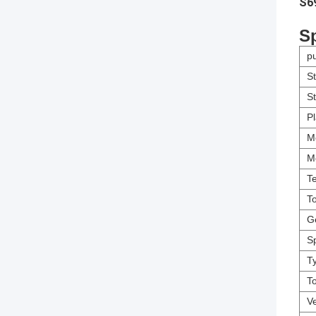
S69
Sp
p
S
S
P
M
M
T
T
Ge
S
T
To
V