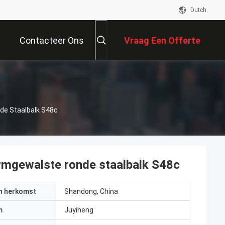
Dutch
Contacteer Ons
Vraag Een Offerte
Aan
de Staalbalk S48c
rmgewalste ronde staalbalk S48c
an herkomst
Shandong, China
m
Juyiheng