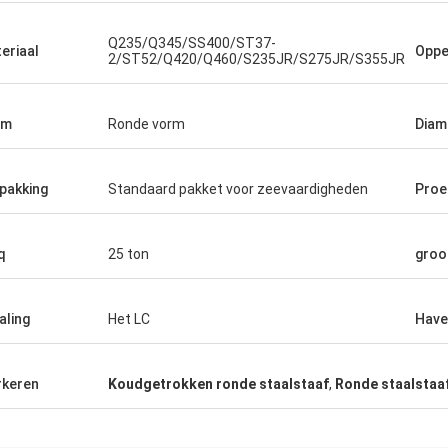
Q235/Q345/SS400/ST37-
eriaal
Oppe
2/ST52/Q420/Q460/S235JR/S275JR/S355JR
rm
Ronde vorm
Diam
pakking
Standaard pakket voor zeevaardigheden
Proe
q
25 ton
groo
aling
Het LC
Have
keren
Koudgetrokken ronde staalstaaf
,
Ronde staalstaa