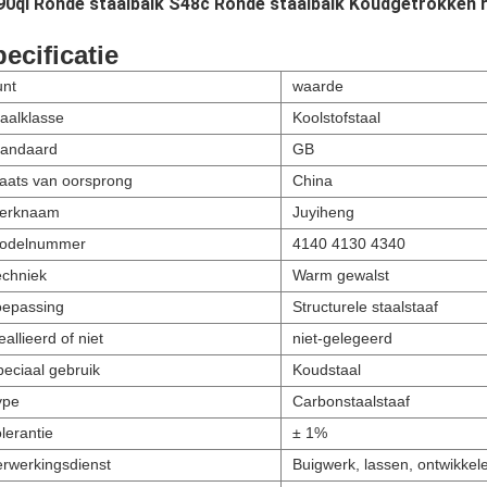
0ql Ronde staalbalk S48c Ronde staalbalk Koudgetrokken r
ecificatie
unt
waarde
taalklasse
Koolstofstaal
tandaard
GB
laats van oorsprong
China
erknaam
Juyiheng
odelnummer
4140 4130 4340
echniek
Warm gewalst
oepassing
Structurele staalstaaf
allieerd of niet
niet-gelegeerd
peciaal gebruik
Koudstaal
ype
Carbonstaalstaaf
lerantie
± 1%
erwerkingsdienst
Buigwerk, lassen, ontwikkel