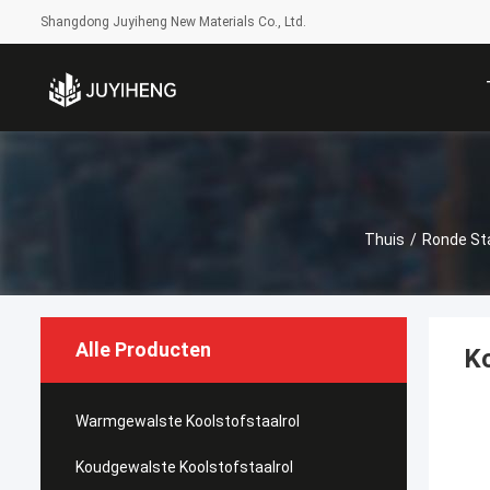
Shangdong Juyiheng New Materials Co., Ltd.
Thuis
/
Ronde St
Alle Producten
Ko
Warmgewalste Koolstofstaalrol
Koudgewalste Koolstofstaalrol