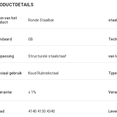
ODUCTDETAILS
m van het
Ronde Staalbar
staa
duct
ndaard
GB
Tech
passing
Structurele staalstaaf
van l
ciaal gebruik
Koud Rubriekstaal
Type
Malcolm Horton
Madison
erantie
± 1%
Verw
 betrouwbare partner voor ons bedrijf,
Het staal voldeed aan
r tevreden.
kwam op tijd.
aad
4140 4130 4340
Lever