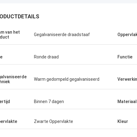
ODUCTDETAILS
m van het
Gegalvaniseerde draadstaaf
Oppervla
duct
e
Ronde draad
Functie
alvaniseerde
Warm gedompeld gegalvaniseerd
Verwerki
hniek
ertijd
Binnen 7 dagen
Materiaal
Malcolm Horton
Madis
en betrouwbare partner voor ons bedrijf,
Het staal voldeed a
eer tevreden.
kwam op tijd.
ervlakte
Zwarte Oppervlakte
Kleur