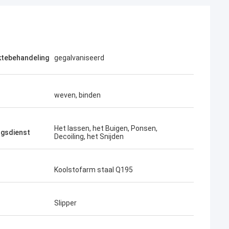
ktebehandeling
gegalvaniseerd
weven, binden
Het lassen, het Buigen, Ponsen,
ngsdienst
Decoiling, het Snijden
Koolstofarm staal Q195
on Jackson
Chris Jones
an alle specificaties en
3000 ton staal besteld en de kwalite
perfect voor grootschalige projecten
Slipper