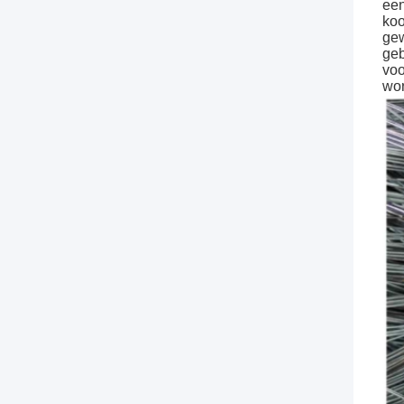
een
koo
gew
geb
voo
wor