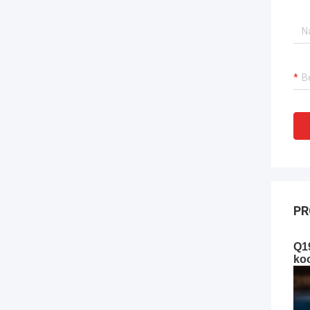
PR
Q1
koo