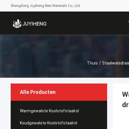
Shangdong Juyiheng New Materials Co., Ltd.
Thuis
/
Staalwalsdra
Alle Producten
W
d
Warmgewalste Koolstofstaalrol
Koudgewalste Koolstofstaalrol