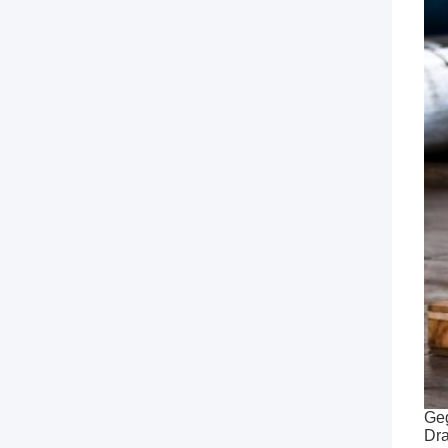
Geg
Dra