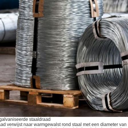
alvaniseerde staaldraad
ad verwijst naar warmgewalst rond staal met een diameter van