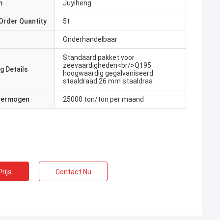
m
Juyiheng
Order Quantity
5t
Onderhandelbaar
Standaard pakket voor
zeevaardigheden<br/>Q195
g Details
hoogwaardig gegalvaniseerd
staaldraad 26 mm staaldraa
 vermogen
25000 ton/ton per maand
rijs
Contact Nu