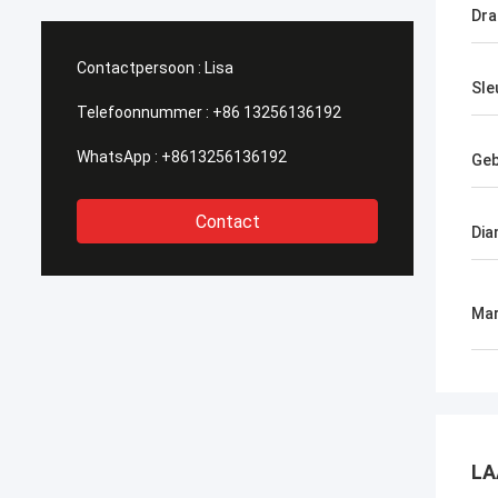
Dra
Contactpersoon :
Lisa
Sle
Telefoonnummer :
+86 13256136192
WhatsApp :
+8613256136192
Geb
Contact
Dia
Mar
LA