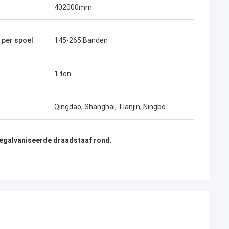
402000mm
 per spoel
145-265 Banden
1 ton
Qingdao, Shanghai, Tianjin, Ningbo.
egalvaniseerde draadstaaf rond
,