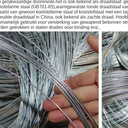
 gelijkwaardige doorsnede.het is ook bekend als draadstaaf.
lstofarme staal (GB701-65),warmgewalste ronde draadstaaf va
alst van gewoon koolstofarme staal of koolstofstaal met een l
ruikte draadstaaf in China, ook bekend als zachte draad. Hoof
rnamelijk gebruikt voor versterking van gewapend betonnen st
den getrokken in stalen draden voor binding enz..