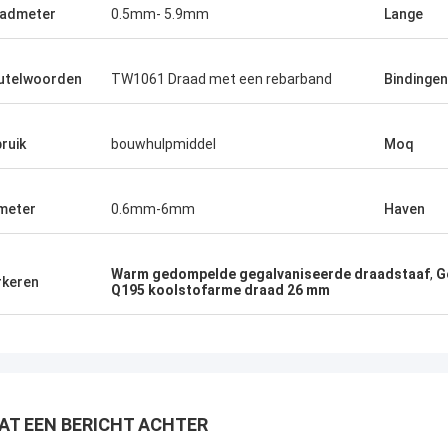
admeter
0.5mm- 5.9mm
Lange
utelwoorden
TW1061 Draad met een rebarband
Bindingen
ruik
bouwhulpmiddel
Moq
meter
0.6mm-6mm
Haven
Warm gedompelde gegalvaniseerde draadstaaf
,
G
keren
Q195 koolstofarme draad 26 mm
AT EEN BERICHT ACHTER