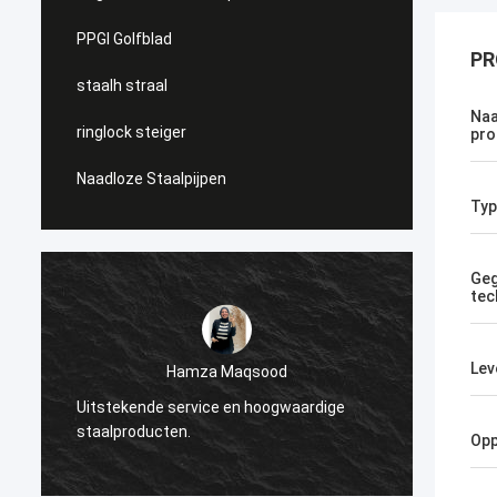
PPGI Golfblad
PR
staalh straal
Naa
ringlock steiger
pro
Naadloze Staalpijpen
Typ
Geg
tec
Diana Costa
Lev
Geïnspireerd door de sterkte en afwerking
ge
E
van het staal, perfect voor onze
z
Opp
industriële projecten.