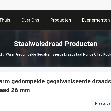
Thuis
Over Ons
Producten
Evenementen
Staalwalsdraad Producten
ad
/
Warm Gedompelde Gegalvaniseerde Draadstaaf Ronde Q195 Kool
arm gedompelde gegalvaniseerde draads
raad 26 mm
Plaats v