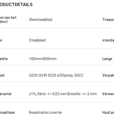
ODUCTDETAILS
m van het
Vloeistaalblad
Toepa
duct
e
Staalplaat
stand
edte
100mm4200mm
Lange
aad
Q235 Q345 S235 s355jowp, SGCC
Verpak
Malcolm Horton
Een betrouwbare partner voor ons bedrijf,
Het staal vol
erantie
±1%, Dikte: +/-0,02 mm Breedte: +/-2 mm
Verwer
zeer tevreden.
kwam op tijd
ngeltype
Regelmatig Lovertje
Huid p