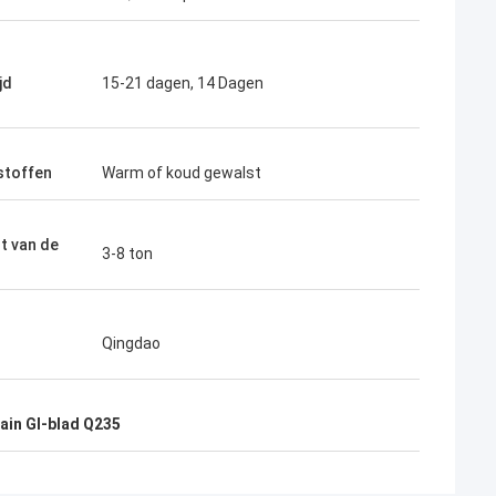
jd
15-21 dagen, 14 Dagen
stoffen
Warm of koud gewalst
t van de
3-8 ton
Qingdao
lain GI-blad Q235