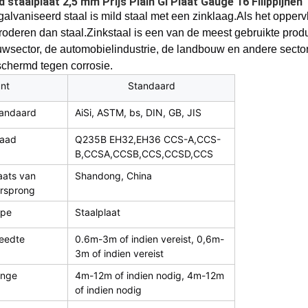
d staalplaat 2,5 mm Prijs Plain Gi Plaat Gauge 16 Filippijnen
alvaniseerd staal is mild staal met een zinklaag.Als het opperv
roderen dan staal.Zinkstaal is een van de meest gebruikte produ
wsector, de automobielindustrie, de landbouw en andere secto
chermd tegen corrosie.
nt
Standaard
andaard
AiSi, ASTM, bs, DIN, GB, JIS
aad
Q235B EH32,EH36 CCS-A,CCS-
B,CCSA,CCSB,CCS,CCSD,CCS
aats van
Shandong, China
rsprong
ype
Staalplaat
eedte
0.6m-3m of indien vereist, 0,6m-
3m of indien vereist
ange
4m-12m of indien nodig, 4m-12m
of indien nodig