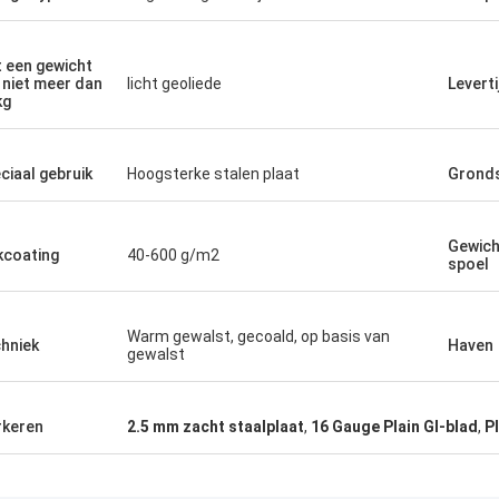
 een gewicht
 niet meer dan
licht geoliede
Leverti
kg
ciaal gebruik
Hoogsterke stalen plaat
Grond
Gewich
kcoating
40-600 g/m2
spoel
Warm gewalst, gecoald, op basis van
hniek
Haven
gewalst
keren
2.5 mm zacht staalplaat
,
16 Gauge Plain GI-blad
,
P