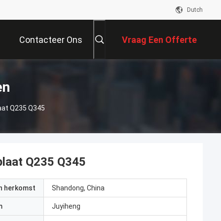
Dutch
Contacteer Ons
Vraag Een Offerte
Aan
en
laat Q235 Q345
-plaat Q235 Q345
an herkomst
Shandong, China
m
Juyiheng