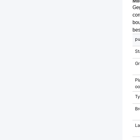
Mil
Geg
cor
bou
bes
pu
St
Gr
Pl
oo
T
Br
L