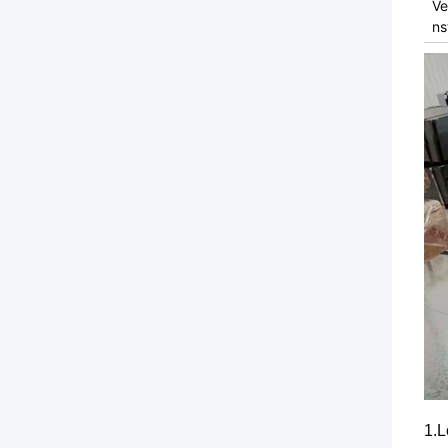
Ve
ns
1.L