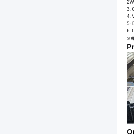
2We
3. 
4. 
5- 
6. 
sni
P
On