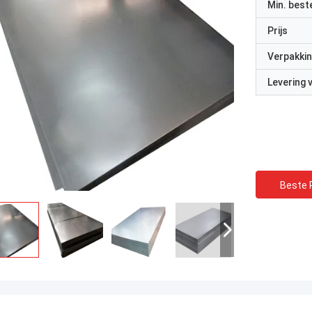
Min. best
Prijs
Verpakkin
Levering
Beste P