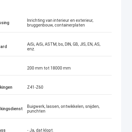
Inrichting van interieur en exterieur,
ssing
bruggenbouw, containerplaten
AiSi, AiSi, ASTM, bs, DIN, GB, JIS, EN, AS,
aard
enz.
200 mm tot 18000 mm
kingen
Z41-Z60
Madison Jackson
Chris Jones
Buigwerk, lassen, ontwikkelen, snijden,
deed aan alle specificaties en
3000 ton staal besteld en de k
kingsdienst
punchten
.
perfect voor grootschalige pro
ass
- Ja, dat klopt.