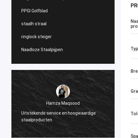
PR
PPGI Golfblad
Naa
staalh straal
pro
ringlock steiger
Typ
Naadloze Staalpijpen
Bre
Gr
Diana Costa
Geïnspireerd door de sterkte en afwerking
waardige
Tol
van het staal, perfect voor onze
industriële projecten.
Spa