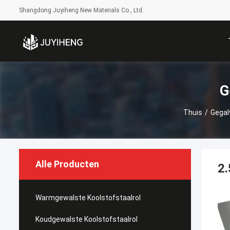
Shangdong Juyiheng New Materials Co., Ltd.
G
Thuis
/
Gegal
Alle Producten
2.
Warmgewalste Koolstofstaalrol
Koudgewalste Koolstofstaalrol