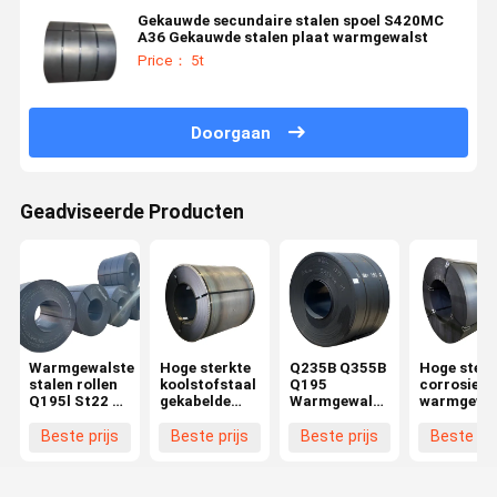
Gekauwde secundaire stalen spoel S420MC
A36 Gekauwde stalen plaat warmgewalst
Price： 5t
Doorgaan
Geadviseerde Producten
Warmgewalste
Hoge sterkte
Q235B Q355B
Hoge sterk
stalen rollen
koolstofstaal
Q195
corrosiebe
Q195l St22 3-
gekabelde
Warmgewalste
warmgewal
475mm Prime
plaat
stalen spoel
koolstofst
Warmgewalste
teardrop
3-16 mm dik
met een
Beste prijs
Beste prijs
Beste prijs
Beste pri
stalen rol
staal
voor
aanpasbar
Prijs
spoelplaat
drukvaten en
dikte
Warmgewalste
warmgewalste
apparatuur