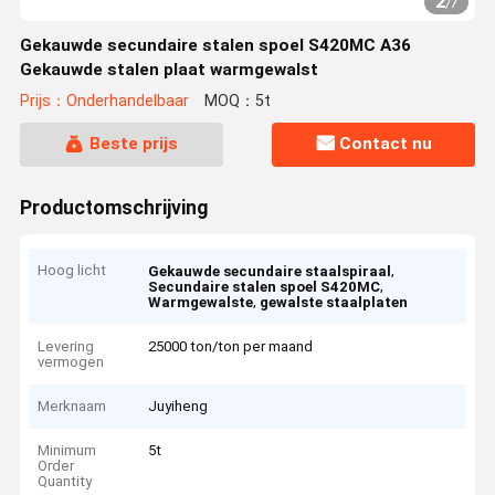
2
/
7
Gekauwde secundaire stalen spoel S420MC A36
Gekauwde stalen plaat warmgewalst
Prijs：Onderhandelbaar
MOQ：5t
Beste prijs
Contact nu
Productomschrijving
Hoog licht
,
Gekauwde secundaire staalspiraal
,
Secundaire stalen spoel S420MC
,
Warmgewalste
gewalste staalplaten
Levering
25000 ton/ton per maand
vermogen
Merknaam
Juyiheng
Minimum
5t
Order
Quantity