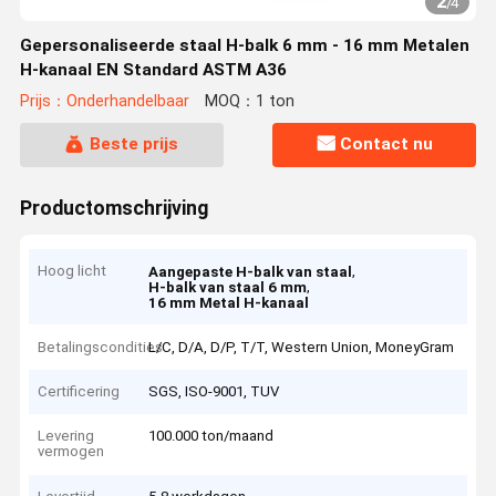
2
/
4
Gepersonaliseerde staal H-balk 6 mm - 16 mm Metalen
H-kanaal EN Standard ASTM A36
Prijs：Onderhandelbaar
MOQ：1 ton
Beste prijs
Contact nu
Productomschrijving
Hoog licht
,
Aangepaste H-balk van staal
,
H-balk van staal 6 mm
16 mm Metal H-kanaal
Betalingscondities
L/C, D/A, D/P, T/T, Western Union, MoneyGram
Certificering
SGS, ISO-9001, TUV
Levering
100.000 ton/maand
vermogen