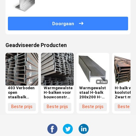
Doorgaan
Geadviseerde Producten
403 Verboden
Warmgewalste
Warmgewalst
H-balk van
open
H-balken voor
staal H-balk
koolstofst
staalbalk
bouwconstructies
200x200 H-
Zwart met
voor
en technische
vormige
H-balk Q2
nauwkeurige
constructies
ijzeren balk
H450*200*
Beste prijs
Beste prijs
Beste prijs
Beste pri
en
SS400 voor
nauwkeurige
de bouw
installatie