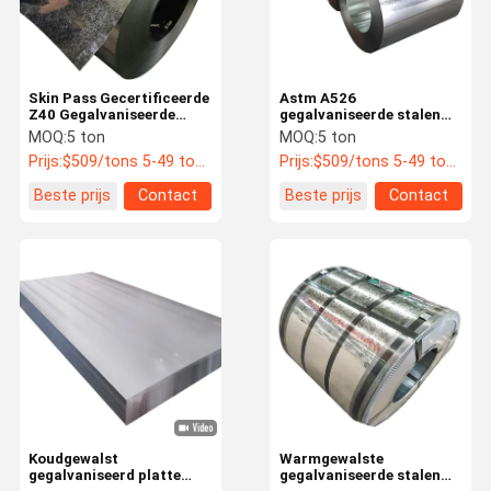
Skin Pass Gecertificeerde
Astm A526
Z40 Gegalvaniseerde
gegalvaniseerde stalen
Stalen Spoel Prime
spoel Leveranciers Dx51
MOQ:
5 ton
MOQ:
5 ton
Gegalvaniseerde Stalen
gegalvaniseerde stalen
Prijs:
$509/tons 5-49 tons
Prijs:
$509/tons 5-49 tons
Spoelen Gi Plaat
spoelen Regelmatige
Gegalvaniseerde Stalen
Spangle Z275 4mm
Beste prijs
Contact
Beste prijs
Contact
Spoel
gegalvaniseerde draad
spoel
Huis
Producten
Over Ons
Fabriekstour
Koudgewalst
Warmgewalste
gegalvaniseerd platte
gegalvaniseerde stalen