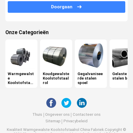
Doorgaan
Misvormde Staalrebar
Staalwalsdraad
Onze Categorieën
PPGI-Staalrol
Gegalvaniseerde Staalgrating
Warmgewalste Staalplaat
Warmgewalst
Koudgewalste
Gegalvanisee
Gelaste
Gegalvaniseerde Staalplaat
e
Koolstofstaal
rde stalen
stalen bui
Koolstofstaal
rol
spoel
Ronde Staalstaaf
rol
Gegalvaniseerd Staalprofiel
PPGI Golfblad
Thuis
Ongeveer ons
Contacteer ons
Sitemap
Privacybeleid
staalh straal
Kwaliteit
Warmgewalste Koolstofstaalrol
China Fabriek.Copyright ©