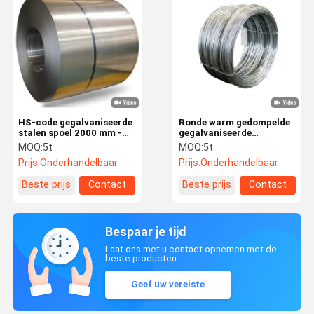
HS-code gegalvaniseerde
Ronde warm gedompelde
stalen spoel 2000 mm -
gegalvaniseerde
12000 mm
ijzerdraad BWG 20 21 22
MOQ:
5t
MOQ:
5t
gegalvaniseerde plaat
gegalvaniseerde
Prijs:
Onderhandelbaar
Prijs:
Onderhandelbaar
spoel
ijzerbindingsdraad
Beste prijs
Contact
Beste prijs
Contact
Bespaar je tijd
Laat ons met u contact opnemen met de
beste producten.
Geef uw vereiste