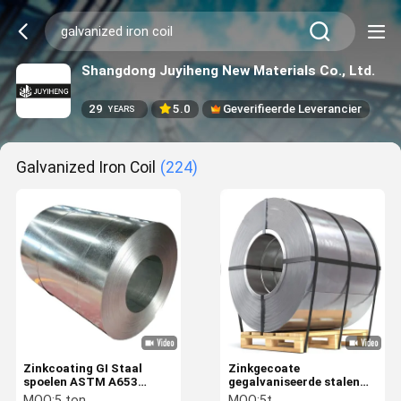
Shangdong Juyiheng New Materials Co., Ltd.
29
5.0
Geverifieerde Leverancier
YEARS
Galvanized Iron Coil
(224)
Zinkcoating GI Staal
Zinkgecoate
spoelen ASTM A653
gegalvaniseerde stalen
gegalvaniseerde ijzer
spoelen 0,3 mm
MOQ:
5 ton
MOQ:
5t