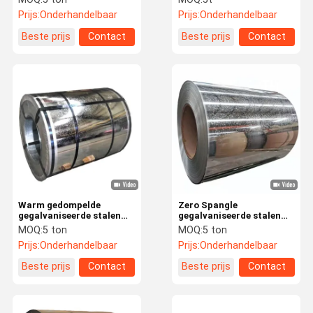
spoel SPCC
gegalvaniseerde
Prijs:
Onderhandelbaar
Prijs:
Onderhandelbaar
gegalvaniseerde spoel
Dx51d Z250/Z140
Beste prijs
Contact
Beste prijs
Contact
Warm gedompelde
Zero Spangle
gegalvaniseerde stalen
gegalvaniseerde stalen
spoelen G300 G550 Zink
spoel 4m - 12m
MOQ:
5 ton
MOQ:
5 ton
bedekte stalen spoel Z30
gegalvaniseerde
Prijs:
Onderhandelbaar
Prijs:
Onderhandelbaar
Z275g
warmgewalste spoel
Beste prijs
Contact
Beste prijs
Contact