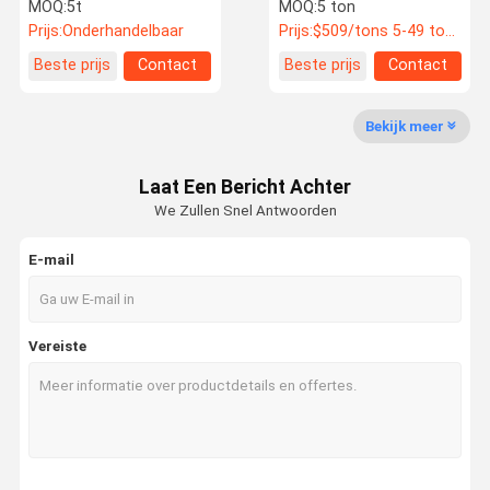
ijzerplaat op maat van
coil voor de productie van
MOQ:
5t
MOQ:
5 ton
metaal gegalvaniseerd
golfplaten, niet-geolied
Prijs:
Onderhandelbaar
Prijs:
$509/tons 5-49 tons
plaat 16 Gauge
Kwaliteitsco
Neem
Nieuws
Gevallen
Beste prijs
Contact
Beste prijs
Contact
Ntrole
Contact Met
Ons Op
Bekijk meer
Laat Een Bericht Achter
We Zullen Snel Antwoorden
Vraag Een
Offerte
E-mail
Warmgewalste Koolstofstaalrol
Vereiste
Koudgewalste Koolstofstaalrol
Gegalvaniseerde stalen spoel
Structuur van het stalen frame
Gelaste stalen buizen